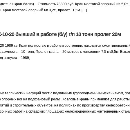
подвесная кран-балка) – Стоимость 78800 руб. Кран мостовой опорный г/п 5,0т.
. Кран мостовой опорный г/п 3,2т., пролет 11,5м. […]
10-20 бывший в работе (б/у) г/п 10 тонн пролет 20м
-20 1989 г.в. Кран полностью в рабочем состоянии, находится смонтированны
ъемность – 10 тонн; Пролет крана – 20 метров с консолями 7,5 м./8,5м; Высо
д выпуска – 1989;
й металлический несущий мост с подвижным грузоподъемным механизмом, п
 опорных ног на подкрановый рельс. Козловые краны применяют для работы 
тий и строительных объектов, на полигонах по производству железобетонн
рузочных работ на складских площадках железнодорожных контейнерных ста