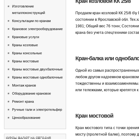
Кран козловой КК 25/8
Изготовление
металлоконструкций
Продаем кран козловой КК 25/8 б\у
состоянии в Ярославской обл. Тех.х
Консультации по кранам
1981; Общий вес 76 тонн; Состояни
Крановое электрооборудование
крана без учета спецтехники соста
Крановые услуги
Краны козловые
Краны консольные
Кран-балка или однобал
Краны мостовые
Краны мостовые двухбалочные
Одной из самых распространенных 
любом другом надземном крановом 
Краны мостовые однобалочные
тождественны и взаимозаменяемы. 
Монтаж кранов
или тележками, которые крепятся к
Оборудование крановое
Ремонт крана
Ручные тали и электротельфер
Кран мостовой
Ценообразование
Кран мостового типа с точки зрен
мосту (пролетной балке), поэтому 
КУРСЫ ВАЛЮТ НА СЕГОДНЯ