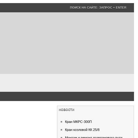
НОВОСТИ
Кран МКРС-300П
Кран козловой КК 25/8
Монтаж и ремонт подкранового пути