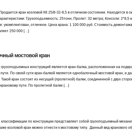
 Продается кран козловой КК 25/8-32-8,5 в отличном состоянии. Находится в
арактеристики: Грузоподъемность: 25тонн; Пролет: 32 метра; Консоли: 2*8,5 м
е: укомплектован, отличное. Цена крана: 1 100 000 руб. Стоимость демонтажа
вляет 250 000 […]
очный мостовой кран
грузоподъемных конструкций является кран-балка, расположенная на подкр
пути. По своей сути кран-балкой является однобалочный мостовой кран, и д
Такой кран состоит из несущей (пролетной) балки, соединенной с двух стор
 крановому пути. По пролетной балке […]
ия классификации по конструкции представляет собой грузоподъемный меха
даже козловой кран можно отнести к мостовому типу. Данный вид кранового о