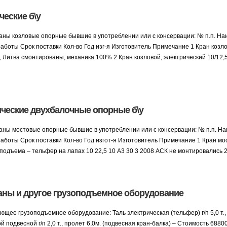
ческие б\у
ны козловые опорные бывшие в употреблении или с консервации: № п.п. Наи
боты Срок поставки Кол-во Год изг-я Изготовитель Примечание 1 Кран козло
я, Литва смонтированы, механика 100% 2 Кран козловой, электрический 10/12,
ческие двухбалочные опорные б\у
ны мостовые опорные бывшие в употреблении или с консервации: № п.п. На
боты Срок поставки Кол-во Год изгот-я Изготовитель Примечание 1 Кран мос
одъема – тельфер на лапах 10 22,5 10 А3 30 3 2008 АСК не монтировались 2
ны и другое грузоподъемное оборудование
ющее грузоподъемное оборудование: Таль электрическая (тельфер) г/п 5,0 т.,
 подвесной г/п 2,0 т., пролет 6,0м. (подвесная кран-балка) – Стоимость 6880