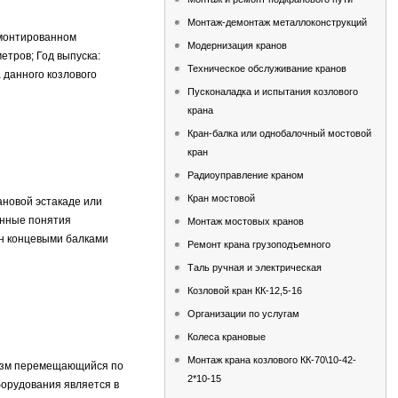
Монтаж-демонтаж металлоконструкций
 смонтированном
Модернизация кранов
етров; Год выпуска:
Техническое обслуживание кранов
 данного козлового
Пусконаладка и испытания козлового
крана
Кран-балка или однобалочный мостовой
кран
Радиоуправление краном
Кран мостовой
ановой эстакаде или
анные понятия
Монтаж мостовых кранов
он концевыми балками
Ремонт крана грузоподъемного
Таль ручная и электрическая
Козловой кран КК-12,5-16
Организации по услугам
Колеса крановые
Монтаж крана козлового КК-70\10-42-
низм перемещающийся по
2*10-15
борудования является в