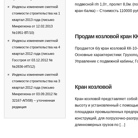
подвесной г/п 1,0т., пролет 8,0м. (
Индексы изменения сметной
кран-балка) – Стоимость 110000 руб
стоимости строительства на 1
квартал 2013 года (письмо
Минрегиона от 12.02.2013
№1951-ВТ/10)
Продам козловой кран КК-
Индексы изменения сметной
стоимости строительства на 4
Продается б/у кран козловой КК-10
квартал 2012 года (письмо
Основные характеристики: Грузопод
Госстроя от 03.12.2012 №
Управление с подвижной кабины; Го
№2836-ИП/12)
Индексы изменения сметной
стоимости строительства на 3
Кран козловой
квартал 2012 года (письмо
Минрегиона от 03.09.2012 №
Кран козловой представляет собо
32167-АП/08) – уточненная
высоту и установленный с помощью
редакция
площадках промышленных предприя
конструкций, для погрузочно-разг
длинномерных грузов по […]