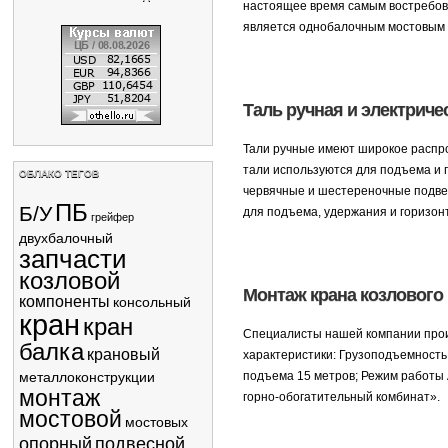
настоящее время самым востребова
является однобалочным мостовым 
Таль ручная и электриче
Тали ручные имеют широкое распро
тали используются для подъема и 
ОБЛАКО ТЕГОВ
червячные и шестереночные подвеc
ПБ
Б/У
для подъема, удержания и горизон
грейфер
двухбалочный
запчасти
козловой
Монтаж крана козлового К
компоненты
консольный
кран
кран
Специалисты нашей компании прои
балка
крановый
характеристики: Грузоподъемность:
металлоконструкции
подъема 15 метров; Режим работы
монтаж
горно-обогатительный комбинат».
мостовой
мостовых
опорный
подвесной