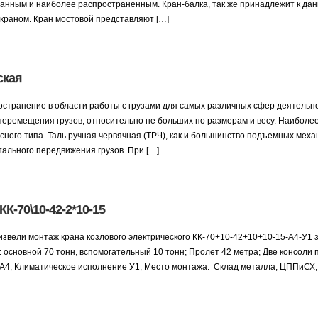
нным и наиболее распространенным. Кран-балка, так же принадлежит к дан
краном. Кран мостовой представляют […]
ская
странение в области работы с грузами для самых различных сфер деятельн
перемещения грузов, относительно не больших по размерам и весу. Наиболе
ного типа. Таль ручная червячная (ТРЧ), как и большинство подъемных мех
тального передвижения грузов. При […]
К-70\10-42-2*10-15
звели монтаж крана козлового электрического КК-70+10-42+10+10-15-А4-У1
 основной 70 тонн, вспомогательный 10 тонн; Пролет 42 метра; Две консоли 
 А4; Климатическое исполнение У1; Место монтажа: Склад металла, ЦППиСХ