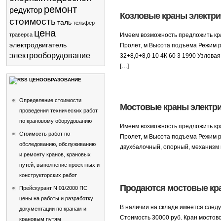
ремонт
редуктор
Козловые краны электри
стоимость
таль
тельфер
цена
траверса
Имеем возможность предложить кра
электродвигатель
Пролет, м Высота подъема Режим ра
электрооборудование
32+8,0+8,0 10 4К 60 3 1990 Узлова
[…]
ЦЕНООБРАЗОВАНИЕ
Определение стоимости
Мостовые краны электри
проведения технических работ
по крановому оборудованию
Имеем возможность предложить кра
Стоимость работ по
Пролет, м Высота подъема Режим ра
обследованию, обслуживанию
двухбалочный, опорный, механизм п
и ремонту кранов, крановых
путей, выполнение проектных и
конструкторских работ
Продаются мостовые кра
Прейскурант N 01/2000 ПС
цены на работы и разработку
В наличии на складе имеется следу
документации по кранам и
Стоимость 30000 руб. Кран мостовой
крановым путям