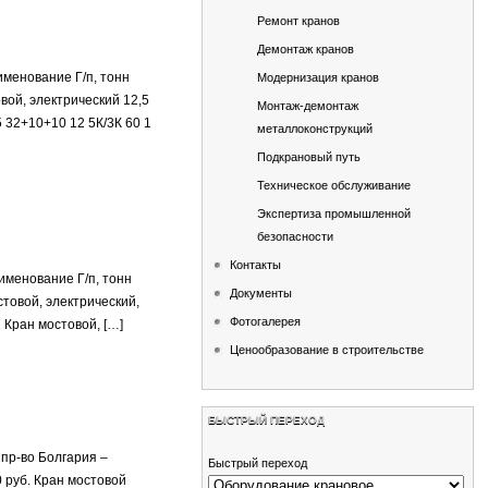
Ремонт кранов
Демонтаж кранов
менование Г/п, тонн
Модернизация кранов
вой, электрический 12,5
Монтаж-демонтаж
5 32+10+10 12 5К/3К 60 1
металлоконструкций
Подкрановый путь
Техническое обслуживание
Экспертиза промышленной
безопасности
Контакты
именование Г/п, тонн
Документы
товой, электрический,
Фотогалерея
 Кран мостовой, […]
Ценообразование в строительстве
БЫСТРЫЙ ПЕРЕХОД
 пр-во Болгария –
Быстрый переход
0 руб. Кран мостовой