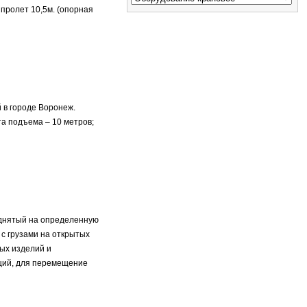
, пролет 10,5м. (опорная
й в городе Воронеж.
та подъема – 10 метров;
однятый на определенную
с грузами на открытых
ых изделий и
нций, для перемещение