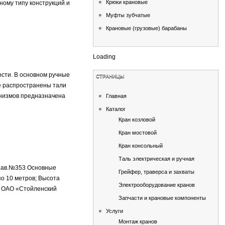
Крюки крановые
ному типу конструкций и
Муфты зубчатые
Крановые (грузовые) барабаны
Loading
ости. В основном ручные
СТРАНИЦЫ
е распространены тали
анизмов предназначена
Главная
Каталог
Кран козловой
Кран мостовой
Кран консольный
Таль электрическая и ручная
 зав.№353 Основные
Грейфер, траверса и захваты
по 10 метров; Высота
Электрооборудование кранов
, ОАО «Стойленский
Запчасти и крановые компоненты
Услуги
Монтаж кранов